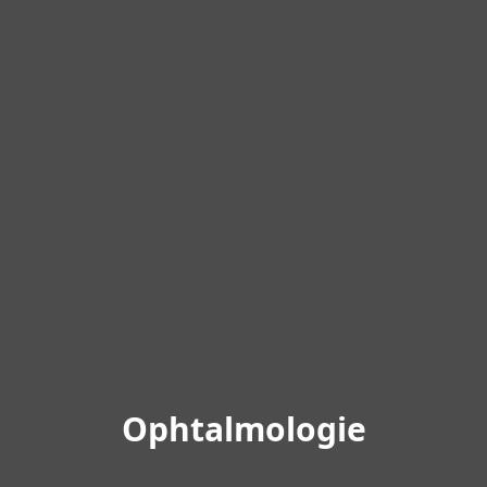
O
p
h
t
a
l
m
o
l
o
g
i
e